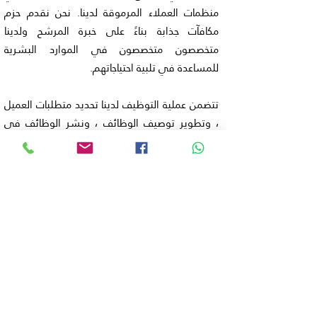
منظمات العملاء المرموقة لدينا. نحن نقدم حزم
مكافآت جذابة بناءً على خبرة المرشح ولدينا
متخصصون متخصصون في الموارد البشرية
للمساعدة في تلبية احتياجاتهم.
تتضمن عملية التوظيف لدينا تحديد متطلبات العميل
، وتطوير توصيف الوظائف ، ونشر الوظائف في
بوابات الوظائف المختلفة ، واختيار أفضل المواهب ،
وإجراء الفحص الهاتفي ، وإجراء المقابلات الأولية
في مقرنا ، وترتيب المقابلات في مقر العميل ،
وإجراء فحوصات الخلفية / المرجعية ، و إدارة عملية
العرض.
في Iconic IT Consulting Services ، نحن ملتزمون
بتقديم خدمة ممتازة لكل من عملائنا والمرشحين.
اتصل بنا اليوم لمعرفة المزيد حول كيف يمكننا
مساعدتك في تحقيق أهداف تدريب موظفي